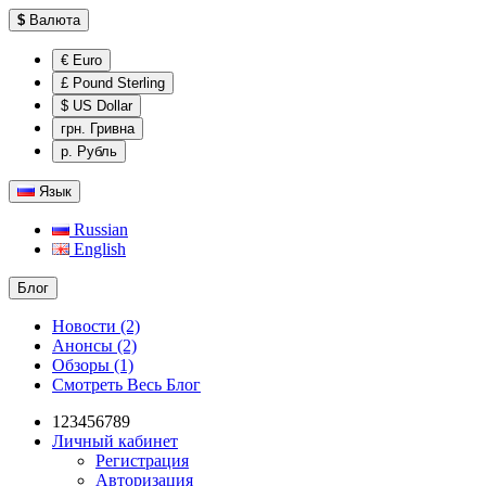
$
Валюта
€ Euro
£ Pound Sterling
$ US Dollar
грн. Гривна
р. Рубль
Язык
Russian
English
Блог
Новости (2)
Анонсы (2)
Обзоры (1)
Смотреть Весь Блог
123456789
Личный кабинет
Регистрация
Авторизация